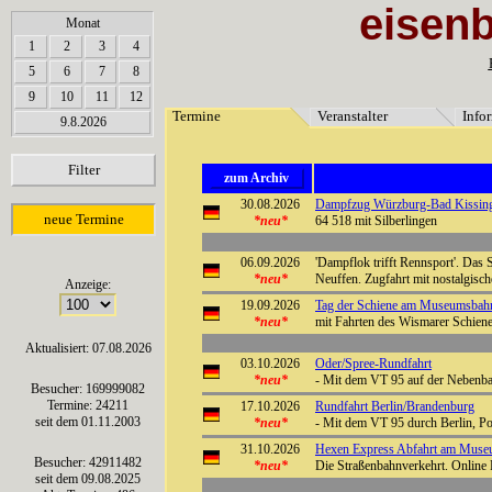
eisen
array(6) { [0]=> string(7) "Termine" [1]=> string(12) "Veranstalter" [2]=> string(11) "Inf
Monat
1
2
3
4
5
6
7
8
9
10
11
12
Termine
Veranstalter
Info
9.8.2026
Filter
zum Archiv
30.08.2026
Dampfzug Würzburg-Bad Kissin
neue Termine
*neu*
64 518 mit Silberlingen
06.09.2026
'Dampflok trifft Rennsport'. Das
*neu*
Neuffen. Zugfahrt mit nostalgisch
Anzeige:
19.09.2026
Tag der Schiene am Museumsbahn
*neu*
mit Fahrten des Wismarer Schie
Aktualisiert: 07.08.2026
03.10.2026
Oder/Spree-Rundfahrt
*neu*
- Mit dem VT 95 auf der Nebenba
Besucher: 169999082
Termine: 24211
17.10.2026
Rundfahrt Berlin/Brandenburg
seit dem 01.11.2003
*neu*
- Mit dem VT 95 durch Berlin, P
31.10.2026
Hexen Express Abfahrt am Museu
Besucher: 42911482
*neu*
Die Straßenbahnverkehrt. Online 
seit dem 09.08.2025