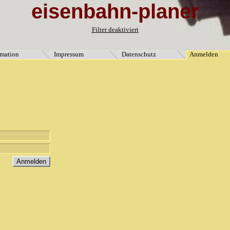
eisenbahn-planer
ormation" [3]=> string(9) "Impressum" [5]=> string(11) "Datenschutz" [4]=> string(8) "Anmeld
Filter deaktiviert
rmation
Impressum
Datenschutz
Anmelden