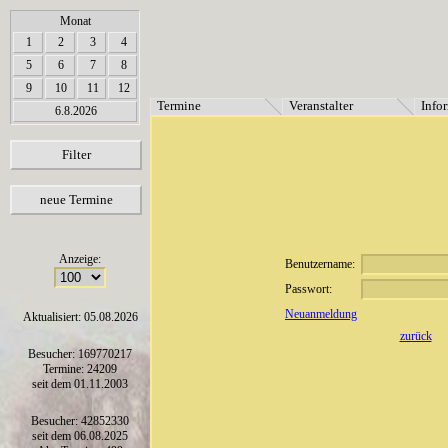
array(6) { [0]=> string(7) "Termine" [1]=> string(12) "Veranstalter" [2]=> string(11) "Inf
Monat
1
2
3
4
5
6
7
8
9
10
11
12
Termine
Veranstalter
Info
6.8.2026
Filter
neue Termine
Anzeige:
Benutzername:
Passwort:
Neuanmeldung
Aktualisiert: 05.08.2026
zurück
Besucher: 169770217
Termine: 24209
seit dem 01.11.2003
Besucher: 42852330
seit dem 06.08.2025