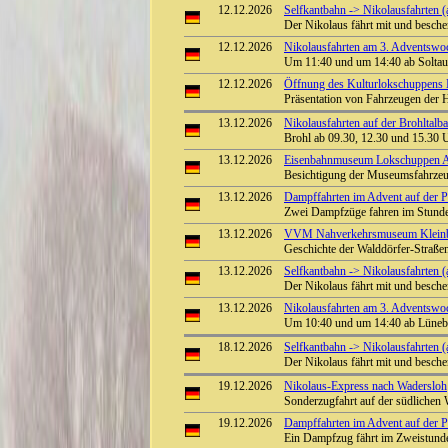
12.12.2026
Selfkantbahn -> Nikolausfahrten (
Der Nikolaus fährt mit und besch
12.12.2026
Nikolausfahrten am 3. Adventswoc
Um 11:40 und um 14:40 ab Soltau 
12.12.2026
Öffnung des Kulturlokschuppens
Präsentation von Fahrzeugen der 
13.12.2026
Nikolausfahrten auf der Brohltalb
Brohl ab 09.30, 12.30 und 15.30 
13.12.2026
Eisenbahnmuseum Lokschuppen Aumü
Besichtigung der Museumsfahrze
13.12.2026
Dampffahrten im Advent auf der Pre
Zwei Dampfzüge fahren im Stunden
13.12.2026
VVM Nahverkehrsmuseum Kleinba
Geschichte der Walddörfer-Straß
13.12.2026
Selfkantbahn -> Nikolausfahrten (
Der Nikolaus fährt mit und besch
13.12.2026
Nikolausfahrten am 3. Adventswo
Um 10:40 und um 14:40 ab Lünebur
18.12.2026
Selfkantbahn -> Nikolausfahrten (
Der Nikolaus fährt mit und besch
19.12.2026
Nikolaus-Express nach Wadersloh
Sonderzugfahrt auf der südliche
19.12.2026
Dampffahrten im Advent auf der Pre
Ein Dampfzug fährt im Zweistunde