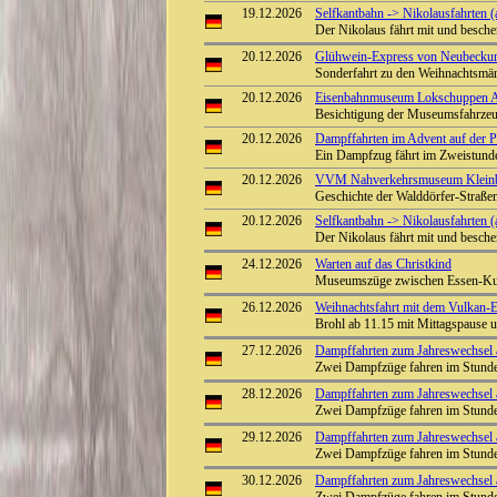
19.12.2026
Selfkantbahn -> Nikolausfahrten (
Der Nikolaus fährt mit und besch
20.12.2026
Glühwein-Express von Neubecku
Sonderfahrt zu den Weihnachtsmä
20.12.2026
Eisenbahnmuseum Lokschuppen Aumü
Besichtigung der Museumsfahrze
20.12.2026
Dampffahrten im Advent auf der Pre
Ein Dampfzug fährt im Zweistunde
20.12.2026
VVM Nahverkehrsmuseum Kleinba
Geschichte der Walddörfer-Straß
20.12.2026
Selfkantbahn -> Nikolausfahrten (
Der Nikolaus fährt mit und besch
24.12.2026
Warten auf das Christkind
Museumszüge zwischen Essen-Kup
26.12.2026
Weihnachtsfahrt mit dem Vulkan-Ex
Brohl ab 11.15 mit Mittagspause
27.12.2026
Dampffahrten zum Jahreswechsel a
Zwei Dampfzüge fahren im Stunde
28.12.2026
Dampffahrten zum Jahreswechsel a
Zwei Dampfzüge fahren im Stunde
29.12.2026
Dampffahrten zum Jahreswechsel a
Zwei Dampfzüge fahren im Stunde
30.12.2026
Dampffahrten zum Jahreswechsel a