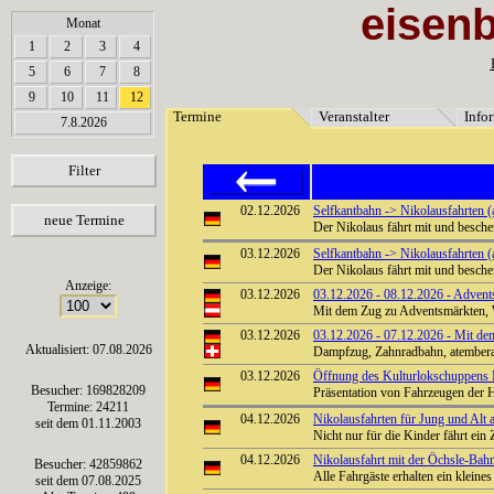
eisen
array(6) { [0]=> string(7) "Termine" [1]=> string(12) "Veranstalter" [2]=> string(11) "Inf
Monat
121212121212121212121212
1
2
3
4
5
6
7
8
9
10
11
12
Termine
Veranstalter
Info
7.8.2026
Filter
02.12.2026
Selfkantbahn -> Nikolausfahrten (
neue Termine
Der Nikolaus fährt mit und besch
03.12.2026
Selfkantbahn -> Nikolausfahrten (
Der Nikolaus fährt mit und besch
Anzeige:
03.12.2026
03.12.2026 - 08.12.2026 - Advents
Mit dem Zug zu Adventsmärkten, 
03.12.2026
03.12.2026 - 07.12.2026 - Mit de
Aktualisiert: 07.08.2026
Dampfzug, Zahnradbahn, atembera
03.12.2026
Öffnung des Kulturlokschuppens
Besucher: 169828209
Präsentation von Fahrzeugen der 
Termine: 24211
04.12.2026
Nikolausfahrten für Jung und Alt a
seit dem 01.11.2003
Nicht nur für die Kinder fährt e
04.12.2026
Nikolausfahrt mit der Öchsle-Ba
Besucher: 42859862
Alle Fahrgäste erhalten ein klein
seit dem 07.08.2025