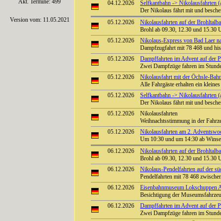
Akt. Termine: 499
04.12.2026
Selfkantbahn -> Nikolausfahrten (
Der Nikolaus fährt mit und besch
Version vom: 11.05.2021
05.12.2026
Nikolausfahrten auf der Brohltalb
Brohl ab 09.30, 12.30 und 15.30 
05.12.2026
Nikolaus-Express von Bad Laer 
Dampfzugfahrt mit 78 468 und hi
05.12.2026
Dampffahrten im Advent auf der Pre
Zwei Dampfzüge fahren im Stunden
05.12.2026
Nikolausfahrt mit der Öchsle-Ba
Alle Fahrgäste erhalten ein klein
05.12.2026
Selfkantbahn -> Nikolausfahrten (
Der Nikolaus fährt mit und besch
05.12.2026
Nikolausfahrten
Weihnachtsstimmung in der Fahrz
05.12.2026
Nikolausfahrten am 2. Adventswo
Um 10:30 und um 14:30 ab Winsen 
06.12.2026
Nikolausfahrten auf der Brohltalb
Brohl ab 09.30, 12.30 und 15.30 
06.12.2026
Nikolaus-Pendelfahrten auf der s
Pendelfahrten mit 78 468 zwisch
06.12.2026
Eisenbahnmuseum Lokschuppen Aumü
Besichtigung der Museumsfahrze
06.12.2026
Dampffahrten im Advent auf der Pre
Zwei Dampfzüge fahren im Stunden