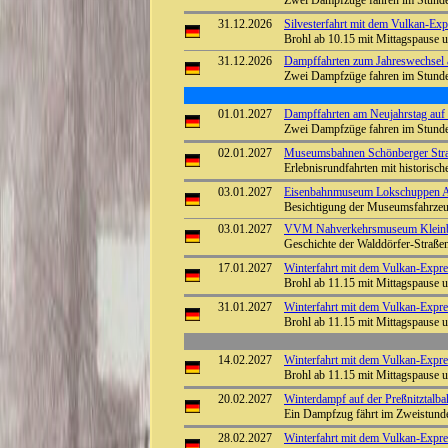
Zwei Dampfzüge fahren im Stunde
31.12.2026
Silvesterfahrt mit dem Vulkan-Exp
Brohl ab 10.15 mit Mittagspause
31.12.2026
Dampffahrten zum Jahreswechsel a
Zwei Dampfzüge fahren im Stunde
01.01.2027
Dampffahrten am Neujahrstag auf 
Zwei Dampfzüge fahren im Stunde
02.01.2027
Museumsbahnen Schönberger Stra
Erlebnisrundfahrten mit historisc
03.01.2027
Eisenbahnmuseum Lokschuppen Aumü
Besichtigung der Museumsfahrze
03.01.2027
VVM Nahverkehrsmuseum Kleinba
Geschichte der Walddörfer-Straß
17.01.2027
Winterfahrt mit dem Vulkan-Expre
Brohl ab 11.15 mit Mittagspause
31.01.2027
Winterfahrt mit dem Vulkan-Expre
Brohl ab 11.15 mit Mittagspause
14.02.2027
Winterfahrt mit dem Vulkan-Expre
Brohl ab 11.15 mit Mittagspause
20.02.2027
Winterdampf auf der Preßnitztal
Ein Dampfzug fährt im Zweistunde
28.02.2027
Winterfahrt mit dem Vulkan-Expre