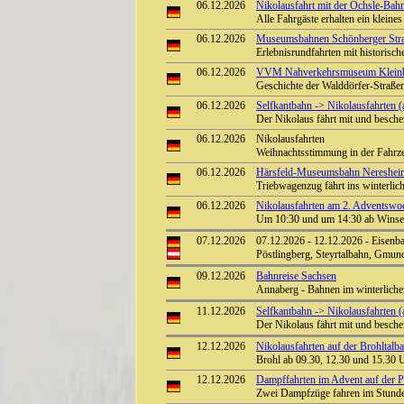
06.12.2026
Nikolausfahrt mit der Öchsle-Ba
Alle Fahrgäste erhalten ein klein
06.12.2026
Museumsbahnen Schönberger Stra
Erlebnisrundfahrten mit historisc
06.12.2026
VVM Nahverkehrsmuseum Kleinba
Geschichte der Walddörfer-Straß
06.12.2026
Selfkantbahn -> Nikolausfahrten (
Der Nikolaus fährt mit und besch
06.12.2026
Nikolausfahrten
Weihnachtsstimmung in der Fahrz
06.12.2026
Härsfeld-Museumsbahn Neresheim
Triebwagenzug fährt ins winterlich
06.12.2026
Nikolausfahrten am 2. Adventswo
Um 10:30 und um 14:30 ab Winsen 
07.12.2026
07.12.2026 - 12.12.2026 - Eisenba
Pöstlingberg, Steyrtalbahn, Gmun
09.12.2026
Bahnreise Sachsen
Annaberg - Bahnen im winterlich
11.12.2026
Selfkantbahn -> Nikolausfahrten (
Der Nikolaus fährt mit und besch
12.12.2026
Nikolausfahrten auf der Brohltalb
Brohl ab 09.30, 12.30 und 15.30 
12.12.2026
Dampffahrten im Advent auf der Pre
Zwei Dampfzüge fahren im Stunden