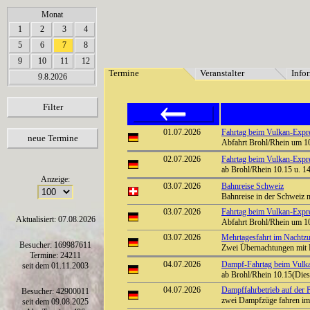
array(6) { [0]=> string(7) "Termine" [1]=> string(12) "Veranstalter" [2]=> string(11) "In
Monat
1
2
3
4
5
6
7
8
9
10
11
12
Termine
Veranstalter
Info
9.8.2026
Filter
01.07.2026
Fahrtag beim Vulkan-Expreß
neue Termine
Abfahrt Brohl/Rhein um 10
02.07.2026
Fahrtag beim Vulkan-Expre
ab Brohl/Rhein 10.15 u. 14
Anzeige:
03.07.2026
Bahnreise Schweiz
Bahnreise in der Schweiz 
03.07.2026
Fahrtag beim Vulkan-Expreß
Aktualisiert: 07.08.2026
Abfahrt Brohl/Rhein um 10
03.07.2026
Mehrtagesfahrt im Nachtzug
Besucher: 169987611
Zwei Übernachtungen mit 
Termine: 24211
04.07.2026
Dampf-Fahrtag beim Vulka
seit dem 01.11.2003
ab Brohl/Rhein 10.15(Diese
04.07.2026
Dampffahrbetrieb auf der P
Besucher: 42900011
zwei Dampfzüge fahren im
seit dem 09.08.2025