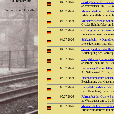
Akt. Termine: 486
04.07.2026
Fahrtag bei der Öchsle-Ba
ab Warthausen um 10:30 U
Version vom: 11.05.2021
04.07.2026
Museumsbahnen Schönberg
Erlebnisrundfahrten mit hi
04.07.2026
Museumseisenbahn Schönbe
Großes Bahnhofsfest am 
04.07.2026
Öffnung des Kulturloksc
Präsentation von Fahrzeug
04.07.2026
Selfkantbahn -> Dampfbetr
Die Züge fahren nach dem
04.07.2026
Führungen durch das Heide
Besichtigung der Fahrzeu
05.07.2026
Dampf-Fahrtag beim Vulka
ab Brohl/Rhein 10.15(Diese
05.07.2026
Betriebstag Mainschleife
Ab Seligenstadt: 10:45, 1
05.07.2026
Eisenbahnmuseum Lokschup
Besichtigung der Museum
05.07.2026
Dampffahrbetrieb auf der P
zwei Dampfzüge fahren im
05.07.2026
Fahrtag bei der Öchsle-Ba
ab Warthausen um 10:30 U
05.07.2026
Museumsbahnen Schönberg
Erlebnisrundfahrten mit hi