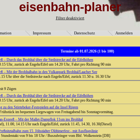
eisenbahn-planer
formation" [3]=> string(9) "Impressum" [5]=> string(11) "Datenschutz" [4]=> string(8) "Anmel
Filter deaktiviert
rmation
Impressum
Datenschutz
Anmelden
Termine ab 01.07.2026 (1 bis 100)
 – Durch das Brohltal über die Steilstrecke auf die Eifelhöhen
.15 Uhr, zurück ab Engeln/Eifel um 14.20 Uhr, Fahrt pro Richtung 90 min
ß – Mit der Brohltalbahn in den Vulkanpark Brohltal/Laacher See
.15 Uhr über die Steilstrecke nach Engeln/Eifel, zurück 11.50 u. 16.30 Uhr
mit 9 Zügen
 – Durch das Brohltal über die Steilstrecke auf die Eifelhöhen
.15 Uhr, zurück ab Engeln/Eifel um 14.20 Uhr, Fahrt pro Richtung 90 min
 zu den Störtebeker-Festspielen auf die Insel Rügen
Frühstück im bequemen Liegewagen von Freitagabend bis Sonntagvormittag.
n-Expreß – Mit der Mallet-Dampflok 11sm ins Brohltal
l), 11.00, 14.15 Uhr nach Engeln/Eifel, zurück 11.45, 14.30, 16.30(Diesel)
reßnitztalbahn zum 15. Jöhstädter Oldtimerfest - mit Ausflugslinie
 Stundentakt von 9 bis 18 Uhr / Buszubringer vom Bhf. Wolkenstein [DB]