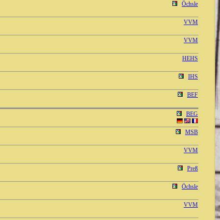
Öchsle
VVM
VVM
HEHS
IHS
BEF
BEG
MSB
VVM
Preß
Öchsle
VVM