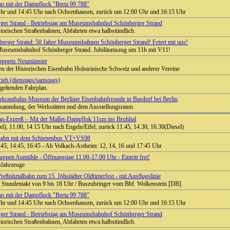
hn mit der Dampflock "Berta 99 788"
hr und 14:45 Uhr nach Ochsenhausen, zurück um 12:00 Uhr und 16:15 Uhr
er Strand - Betriebstag am Museumsbahnhof Schönberger Strand
storischen Straßenbahnen, Abfahrten etwa halbstündlich.
rger Strand: 50 Jahre Museumsbahnen Schönberger Strand! Feiert mit uns!
Museumsbahnhof Schönberger Strand. Jubiläumszug um 11h mit V11!
huppens Neumünster
en der Historischen Eisenbahn Holsteinische Schweiz und anderer Vereine
ieb (dienstags/samstags)
 geltenden Fahrplan.
krautbahn-Museum der Berliner Eisenbahnfreunde in Basdorf bei Berlin
gsammlung, der Werkstätten und dem Ausstellungsraum
n-Expreß – Mit der Mallet-Dampflok 11sm ins Brohltal
l), 11.00, 14.15 Uhr nach Engeln/Eifel, zurück 11.45, 14.30, 16.30(Diesel)
nbahn mit dem Schienenbus VT+VS98
2:45, 14:45, 16:45 - Ab Volkach-Astheim: 12, 14, 16 und 17:45 Uhr
pen Aumühle - Öffnungstag 11.00-17.00 Uhr - Eintritt frei!
sfahrzeuge
reßnitztalbahn zum 15. Jöhstädter Oldtimerfest - mit Ausflugslinie
 Stundentakt von 9 bis 18 Uhr / Buszubringer vom Bhf. Wolkenstein [DB]
hn mit der Dampflock "Berta 99 788"
hr und 14:45 Uhr nach Ochsenhausen, zurück um 12:00 Uhr und 16:15 Uhr
er Strand - Betriebstag am Museumsbahnhof Schönberger Strand
storischen Straßenbahnen, Abfahrten etwa halbstündlich.