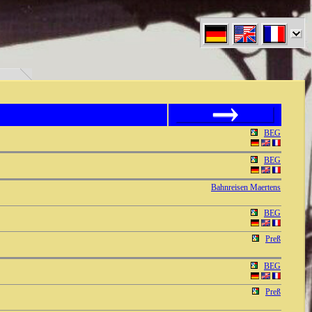
den" }
070707070707070707070707
BEG
BEG
Bahnreisen Maertens
BEG
Preß
BEG
Preß