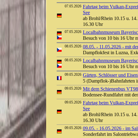
07.05.2026
Fahrtag beim Vulkan-Expreß
See
ab Brohl/Rhein 10.15 u. 14.
16.30 Uhr
07.05.2026
Localbahnmuseum Bayerisch
Besuch von 10 bis 16 Uhr 
08.05.2026
08.05. - 11.05.2026 - mit 
Dampflokfest in Luzna, Exk
08.05.2026
Localbahnmuseum Bayerisch
Besuch von 10 bis 16 Uhr 
09.05.2026
Gärten, Schlösser und Eise
5 (Dampflok-)Bahnfahrten i
09.05.2026
Mit dem Schienenbus VT98
Bodensee-Rundfahrt mit de
09.05.2026
Fahrtag beim Vulkan-Expreß
See
ab Brohl/Rhein 10.15 u. 14.
16.30 Uhr
09.05.2026
09.05. - 16.05.2026 - im Sa
Sonderfahrt im Salontrieb