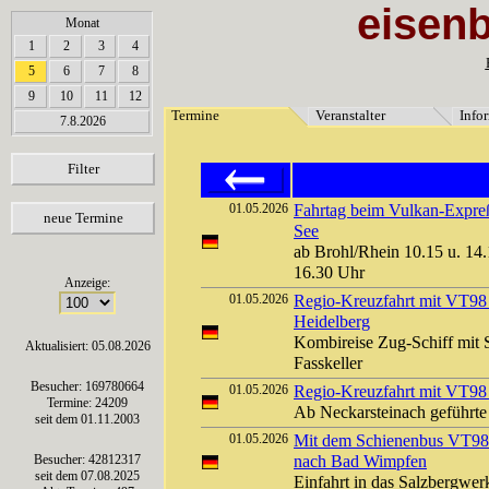
eisen
array(6) { [0]=> string(7) "Termine" [1]=> string(12) "Veranstalter" [2]=> string(11) "Inf
Monat
050505050505050505050505
1
2
3
4
5
6
7
8
9
10
11
12
Termine
Veranstalter
Info
7.8.2026
Filter
01.05.2026
Fahrtag beim Vulkan-Expreß
neue Termine
See
ab Brohl/Rhein 10.15 u. 14.
16.30 Uhr
Anzeige:
01.05.2026
Regio-Kreuzfahrt mit VT9
Heidelberg
Kombireise Zug-Schiff mit S
Aktualisiert: 05.08.2026
Fasskeller
Besucher: 169780664
01.05.2026
Regio-Kreuzfahrt mit VT9
Termine: 24209
Ab Neckarsteinach geführ
seit dem 01.11.2003
01.05.2026
Mit dem Schienenbus VT98
Besucher: 42812317
nach Bad Wimpfen
seit dem 07.08.2025
Einfahrt in das Salzbergw