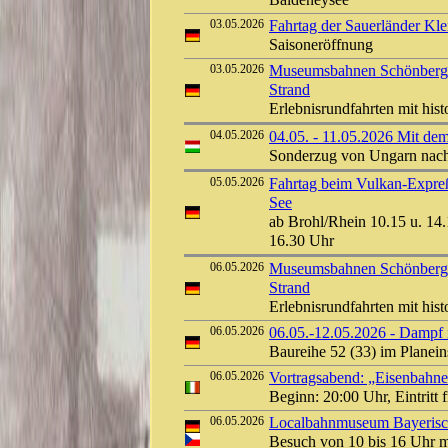
Baldeneysee
03.05.2026
Fahrtag der Sauerländer Kl
Saisoneröffnung
03.05.2026
Museumsbahnen Schönberger
Strand
Erlebnisrundfahrten mit his
04.05.2026
04.05. - 11.05.2026 Mit de
Sonderzug von Ungarn nach 
05.05.2026
Fahrtag beim Vulkan-Expreß
See
ab Brohl/Rhein 10.15 u. 14.
16.30 Uhr
06.05.2026
Museumsbahnen Schönberger
Strand
Erlebnisrundfahrten mit his
06.05.2026
06.05.-12.05.2026 - Dampf 
Baureihe 52 (33) im Planei
06.05.2026
Vortragsabend: „Eisenbahne
Beginn: 20:00 Uhr, Eintritt 
06.05.2026
Localbahnmuseum Bayerisch
Besuch von 10 bis 16 Uhr 