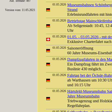
Akt. Termine: 497
01.05.2026
Museumsbahnen Schönberger
Strand
Version vom: 11.05.2021
Erlebnisrundfahrten mit his
01.05.2026
Betriebstag Mainschleifen
Ab Seligenstadt: 10:45, 12:
Uhr
01.05.2026
01.05. - 03.05.2026 - mit d
Exklusive Charterfahrt na
01.05.2026
Saisoneröffnung
60 Jahre Museums-Eisenbah
01.05.2026
Dampfzugfahrten in den Mai 
Ein Dampfzug fährt im Zwei
Buslinie 430 möglich.
01.05.2026
Fahrtag bei der Öchsle-Bah
ab Warthausen um 10:30 Uh
und 16:15 Uhr
01.05.2026
Härtsfeld-Museumsbahn Sai
Jahre Museumsbahn
Triebwagenzug und Holzkla
Regelfahrplan.
01.05.2026