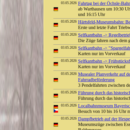
03.05.2026
Fahrtag bei der Öchsle-Bah
ab Warthausen um 10:30 Uh
und 16:15 Uhr
03.05.2026
Härtsfeld-Museumsbahn: Bet
Erste und letzte Fahrt Tri
03.05.2026
Selfkantbahn -> Regelbetrie
Die Züge fahren nach dem 
03.05.2026
Selfkantbahn -> "Spargelfah
Karten nur im Vorverkauf
03.05.2026
Selfkantbahn -> Frühstücksf
Karten nur im Vorverkauf
03.05.2026
Musealer Planverkehr auf d
Fahrradbeförderung
3 Pendelfahrten zwischen d
03.05.2026
Führung durch das historis
Führung durch das histori
03.05.2026
Localbahnmuseum Bayerisch
Besuch von 10 bis 16 Uhr 
03.05.2026
Dampfbetrieb auf der Hespe
Museumszüge zwischen Ess