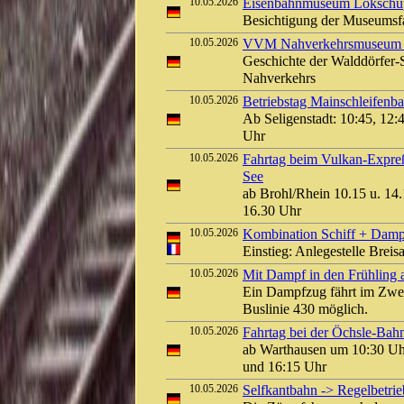
10.05.2026
Eisenbahnmuseum Lokschuppe
Besichtigung der Museums
10.05.2026
VVM Nahverkehrsmuseum Kl
Geschichte der Walddörfer
Nahverkehrs
10.05.2026
Betriebstag Mainschleifen
Ab Seligenstadt: 10:45, 12:
Uhr
10.05.2026
Fahrtag beim Vulkan-Expreß
See
ab Brohl/Rhein 10.15 u. 14.
16.30 Uhr
10.05.2026
Kombination Schiff + Damp
Einstieg: Anlegestelle Bre
10.05.2026
Mit Dampf in den Frühling a
Ein Dampfzug fährt im Zwei
Buslinie 430 möglich.
10.05.2026
Fahrtag bei der Öchsle-Bah
ab Warthausen um 10:30 Uh
und 16:15 Uhr
10.05.2026
Selfkantbahn -> Regelbetrie