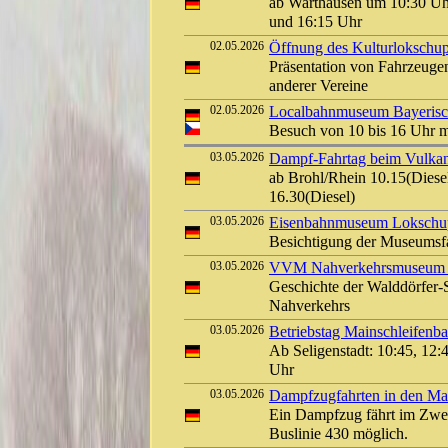
ab Warthausen um 10:30 Uh
und 16:15 Uhr
02.05.2026
Öffnung des Kulturlokschu
Präsentation von Fahrzeuge
anderer Vereine
02.05.2026
Localbahnmuseum Bayerisch
Besuch von 10 bis 16 Uhr 
03.05.2026
Dampf-Fahrtag beim Vulkan-
ab Brohl/Rhein 10.15(Diesel
16.30(Diesel)
03.05.2026
Eisenbahnmuseum Lokschuppe
Besichtigung der Museums
03.05.2026
VVM Nahverkehrsmuseum Kl
Geschichte der Walddörfer
Nahverkehrs
03.05.2026
Betriebstag Mainschleifen
Ab Seligenstadt: 10:45, 12:
Uhr
03.05.2026
Dampfzugfahrten in den Mai 
Ein Dampfzug fährt im Zwei
Buslinie 430 möglich.