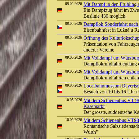
09.05.2026
Mit Dampf in den Frühling a
Ein Dampfzug fährt im Zwei
Buslinie 430 möglich.
09.05.2026
Dampflok Sonderfahrt nach
Eisenbahnfest in Lužná u 
09.05.2026
Öffnung des Kulturlokschu
Präsentation von Fahrzeuge
anderer Vereine
09.05.2026
Mit Volldampf um Würzbur
Dampflokrundfahrt entlang 
09.05.2026
Mit Volldampf um Würzbur
Dampflokrundfahrten entla
09.05.2026
Localbahnmuseum Bayerisch
Besuch von 10 bis 16 Uhr 
10.05.2026
Mit dem Schienenbus VT 
Käsemarkt
Der grösste, süddeutsche K
10.05.2026
Mit dem Schienenbus VT9
Romantische Salzsiederstad
Würth"