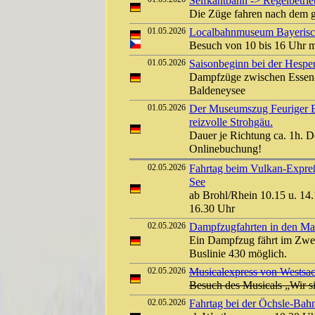
Selfkantbahn -> Regelbetrieb
Die Züge fahren nach dem g
01.05.2026
Localbahnmuseum Bayerisch
Besuch von 10 bis 16 Uhr 
01.05.2026
Saisonbeginn bei der Hespe
Dampfzüge zwischen Essen
Baldeneysee
01.05.2026
Der Museumszug Feuriger El
reizvolle Strohgäu.
Dauer je Richtung ca. 1h. D
Onlinebuchung!
02.05.2026
Fahrtag beim Vulkan-Expreß
See
ab Brohl/Rhein 10.15 u. 14.
16.30 Uhr
02.05.2026
Dampfzugfahrten in den Mai 
Ein Dampfzug fährt im Zwei
Buslinie 430 möglich.
02.05.2026
Musicalexpress von Westsac
Besuch des Musicals „Wir s
02.05.2026
Fahrtag bei der Öchsle-Bah