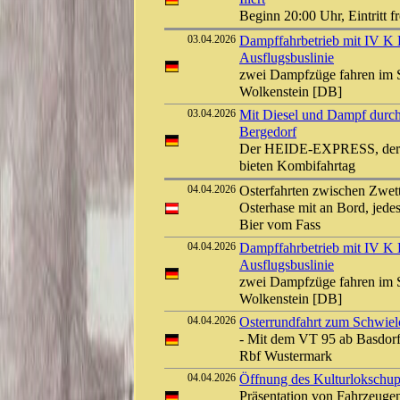
Beginn 20:00 Uhr, Eintritt f
03.04.2026
Dampffahrbetrieb mit IV K D
Ausflugsbuslinie
zwei Dampfzüge fahren im S
Wolkenstein [DB]
03.04.2026
Mit Diesel und Dampf durch
Bergedorf
Der HEIDE-EXPRESS, der H
bieten Kombifahrtag
04.04.2026
Osterfahrten zwischen Zwet
Osterhase mit an Bord, jed
Bier vom Fass
04.04.2026
Dampffahrbetrieb mit IV K D
Ausflugsbuslinie
zwei Dampfzüge fahren im S
Wolkenstein [DB]
04.04.2026
Osterrundfahrt zum Schwie
- Mit dem VT 95 ab Basdorf
Rbf Wustermark
04.04.2026
Öffnung des Kulturlokschu
Präsentation von Fahrzeuge