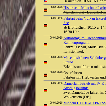
Besuch von 10 bis 16 Uhr 
06.04.2026
Historische Münchner Isarb
München Ost - Deisenhofen
06.04.2026
Fahrtag beim Vulkan-Expreß
See
ab Brohl/Rhein 10.15 u. 14.1
16.30 Uhr
06.04.2026
Aktionstag im Eisenbahnm
Rahmenprogramm
Fahrzeugschau, Modellstraße
Lehrstellwerk
06.04.2026
Museumsbahnen Schönberger
Strand
Erlebnisrundfahrten mit his
06.04.2026
Osterfahrten
Fahrten mit Triebwagen und
06.04.2026
Dampffahrbetrieb mit IV K D
Ausflugsbuslinie
zwei Dampfzüge fahren im S
Wolkenstein [DB]
06.04.2026
Mit dem HEIDE-EXPRESS z