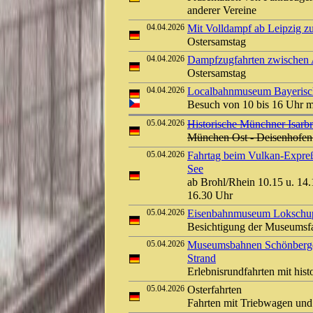
anderer Vereine
04.04.2026
Mit Volldampf ab Leipzig z
Ostersamstag
04.04.2026
Dampfzugfahrten zwischen 
Ostersamstag
04.04.2026
Localbahnmuseum Bayerisch 
Besuch von 10 bis 16 Uhr 
05.04.2026
Historische Münchner Isarb
München Ost - Deisenhofen
05.04.2026
Fahrtag beim Vulkan-Expreß
See
ab Brohl/Rhein 10.15 u. 14.1
16.30 Uhr
05.04.2026
Eisenbahnmuseum Lokschuppe
Besichtigung der Museums
05.04.2026
Museumsbahnen Schönberger
Strand
Erlebnisrundfahrten mit his
05.04.2026
Osterfahrten
Fahrten mit Triebwagen und