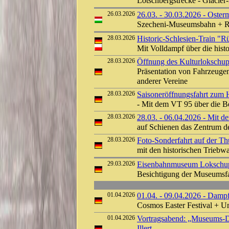
Lötschbergstrecke - Glacier
26.03.2026
26.03. - 30.03.2026 - Oster
Szecheni-Museumsbahn + R
28.03.2026
Historic-Schlesien-Train "R
Mit Volldampf über die hist
28.03.2026
Öffnung des Kulturlokschu
Präsentation von Fahrzeuge
anderer Vereine
28.03.2026
Saisoneröffnungsfahrt zum
- Mit dem VT 95 über die 
28.03.2026
28.03. - 06.04.2026 - Mit d
auf Schienen das Zentrum d
28.03.2026
Foto-Sonderfahrt auf der T
mit den historischen Trieb
29.03.2026
Eisenbahnmuseum Lokschuppe
Besichtigung der Museums
01.04.2026
01.04. - 09.04.2026 - Dampf
Cosmos Easter Festival + 
01.04.2026
Vortragsabend: „Museums-D
Illert