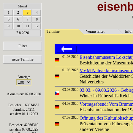
eisen
array(6) { [0]=> string(7) "Termine" [1]=> string(12) "Veranstalter" [2]=> string(11) "Inf
Monat
030303030303030303030303
1
2
3
4
5
6
7
8
9
10
11
12
Termine
Veranstalter
Info
7.8.2026
Filter
01.03.2026
Eisenbahnmuseum Lokschuppe
neue Termine
Besichtigung der Museums
01.03.2026
VVM Nahverkehrsmuseum Kl
Geschichte der Walddörfer-
Anzeige:
Nahverkehrs
03.03.2026
03.03. - 09.03.2026 - Gebir
Aktualisiert: 07.08.2026
Winter in Rübezahl's Reich
04.03.2026
Vortragsabend: Vom Brummen
Besucher: 169834657
Eisenbahnfaszination der 198
Termine: 24211
seit dem 01.11.2003
07.03.2026
Öffnung des Kulturlokschu
Präsentation von Fahrzeuge
Besucher: 42866310
anderer Vereine
seit dem 07.08.2025