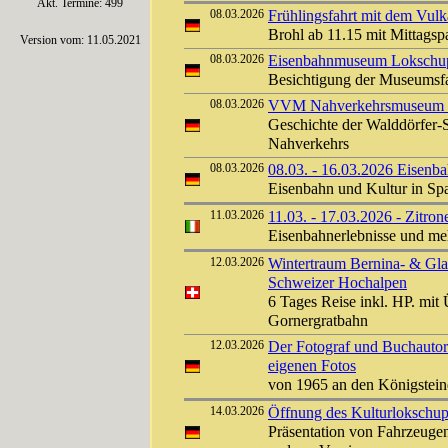
Akt. Termine: 499
08.03.2026
Frühlingsfahrt mit dem Vulk
Brohl ab 11.15 mit Mittags
Version vom: 11.05.2021
08.03.2026
Eisenbahnmuseum Lokschuppe
Besichtigung der Museums
08.03.2026
VVM Nahverkehrsmuseum Kl
Geschichte der Walddörfer-
Nahverkehrs
08.03.2026
08.03. - 16.03.2026 Eisenb
Eisenbahn und Kultur in Sp
11.03.2026
11.03. - 17.03.2026 - Zitro
Eisenbahnerlebnisse und me
12.03.2026
Wintertraum Bernina- & Glac
Schweizer Hochalpen
6 Tages Reise inkl. HP. mit Ü
Gornergratbahn
12.03.2026
Der Fotograf und Buchautor 
eigenen Fotos
von 1965 an den Königstein
14.03.2026
Öffnung des Kulturlokschu
Präsentation von Fahrzeuge