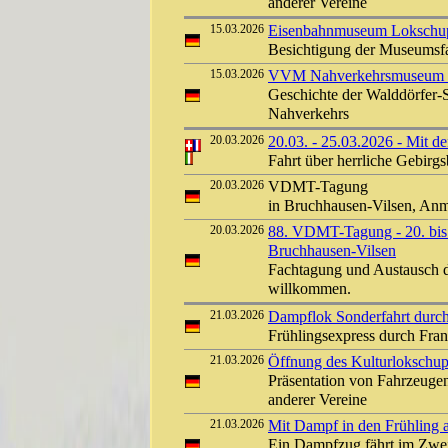
anderer Vereine
15.03.2026
Eisenbahnmuseum Lokschuppe
Besichtigung der Museums
15.03.2026
VVM Nahverkehrsmuseum Kl
Geschichte der Walddörfer-
Nahverkehrs
20.03.2026
20.03. - 25.03.2026 - Mit d
Fahrt über herrliche Gebirg
20.03.2026
VDMT-Tagung
in Bruchhausen-Vilsen, Anm
20.03.2026
88. VDMT-Tagung - 20. bis 
Bruchhausen-Vilsen
Fachtagung und Austausch d
willkommen.
21.03.2026
Dampflok Sonderfahrt durc
Frühlingsexpress durch Fra
21.03.2026
Öffnung des Kulturlokschu
Präsentation von Fahrzeuge
anderer Vereine
21.03.2026
Mit Dampf in den Frühling a
Ein Dampfzug fährt im Zwei