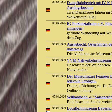
05.04.2026
Dampffahrbetrieb mit IV K D
Ausflugsbuslinie
zwei Dampfzüge fahren im S
Wolkenstein [DB]
05.04.2026
IG Preßnitztalbahn e.V. Jöh
anmelden]
geführte Wanderung auf Wal
dem Zug
05.04.2026
Ausgebucht: Osterfahrten d
unterwegs
Die Abfahrten am Museumsb
05.04.2026
VVM Nahverkehrsmuseum Kl
Geschichte der Walddörfer-
Nahverkehrs
05.04.2026
Der Museumszug Feuriger El
reizvolle Strohgäu.
Dauer je Richtung ca. 1h. D
Onlinebuchung!
05.04.2026
Selfkantbahn -> "Saisoneröf
Bitte beachten Sie die weit
05.04.2026
Localbahnmuseum Bayerisch 