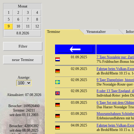
array(6) { [0]=> string(7) "Termine" [1]=> string(12) "Veranstalter" [2]=> string(11) "In
Monat
1
2
3
4
5
6
7
8
9
10
11
12
Termine
Veranstalter
Info
8.8.2026
Filter
01.09.2025
7 Tage Nostalgie pur: Zur
neue Termine
7% Frühbucher-Bonus bi
02.09.2025
Fahrtag beim Vulkan-Expre
ab Brohl/Rhein 10.15 u. 1
Anzeige:
02.09.2025
9 Tage Dampfzüge, histor
Die Nostalgie-Route que
02.09.2025
8 oder 13 Tage England, d
Aktualisiert: 07.08.2026
Individual-Reise: jeden D
03.09.2025
6 Tage Sei mit dem Oldtim
Besucher: 169926460
Das Harzer Nostalgie Tri
Termine: 24211
03.09.2025
Museumsbahnen Schönberg
seit dem 01.11.2003
Erlebnisrundfahrten mit h
04.09.2025
Fahrtag beim Vulkan-Expre
Besucher: 42896392
ab Brohl/Rhein 10.15 u. 1
seit dem 08.08.2025