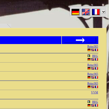
den" }
090909090909090909090909
Reise365
BEG
Reise365
Reise365
Reise365
VVM
BEG