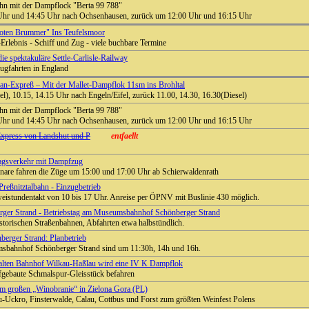
ahn mit der Dampflock "Berta 99 788"
Uhr und 14:45 Uhr nach Ochsenhausen, zurück um 12:00 Uhr und 16:15 Uhr
Roten Brummer" Ins Teufelsmoor
Erlebnis - Schiff und Zug - viele buchbare Termine
ie spektakuläre Settle-Carlisle-Railway
Zugfahrten in England
n-Expreß – Mit der Mallet-Dampflok 11sm ins Brohltal
el), 10.15, 14.15 Uhr nach Engeln/Eifel, zurück 11.00, 14.30, 16.30(Diesel)
ahn mit der Dampflock "Berta 99 788"
Uhr und 14:45 Uhr nach Ochsenhausen, zurück um 12:00 Uhr und 16:15 Uhr
Express von Landshut und P
entfaellt
tagsverkehr mit Dampfzug
are fahren die Züge um 15:00 und 17:00 Uhr ab Schierwaldenrath
Preßnitztalbahn - Einzugbetrieb
eistundentakt von 10 bis 17 Uhr. Anreise per ÖPNV mit Buslinie 430 möglich.
er Strand - Betriebstag am Museumsbahnhof Schönberger Strand
istorischen Straßenbahnen, Abfahrten etwa halbstündlich.
rger Strand: Planbetrieb
sbahnhof Schönberger Strand sind um 11:30h, 14h und 16h.
 alten Bahnhof Wilkau-Haßlau wird eine IV K Dampflok
ufgebaute Schmalspur-Gleisstück befahren
um großen „Winobranie“ in Zielona Gora (PL)
-Uckro, Finsterwalde, Calau, Cottbus und Forst zum größten Weinfest Polens