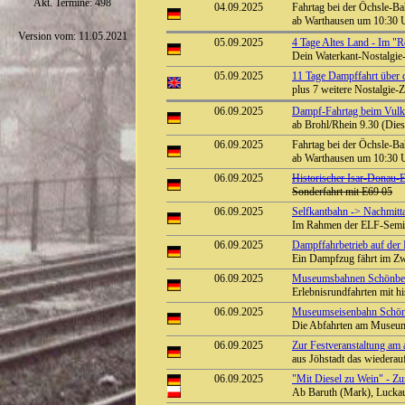
Akt. Termine: 498
04.09.2025
Fahrtag bei der Öchsle-B
ab Warthausen um 10:30 
Version vom: 11.05.2021
05.09.2025
4 Tage Altes Land - Im "
Dein Waterkant-Nostalgie-
05.09.2025
11 Tage Dampffahrt über d
plus 7 weitere Nostalgie-
06.09.2025
Dampf-Fahrtag beim Vulka
ab Brohl/Rhein 9.30 (Dies
06.09.2025
Fahrtag bei der Öchsle-B
ab Warthausen um 10:30 
06.09.2025
Historischer Isar-Donau-
Sonderfahrt mit E69 05
06.09.2025
Selfkantbahn -> Nachmit
Im Rahmen der ELF-Semin
06.09.2025
Dampffahrbetrieb auf der 
Ein Dampfzug fährt im Zw
06.09.2025
Museumsbahnen Schönberg
Erlebnisrundfahrten mit h
06.09.2025
Museumseisenbahn Schönbe
Die Abfahrten am Museum
06.09.2025
Zur Festveranstaltung am
aus Jöhstadt das wiedera
06.09.2025
"Mit Diesel zu Wein" - Z
Ab Baruth (Mark), Luckau