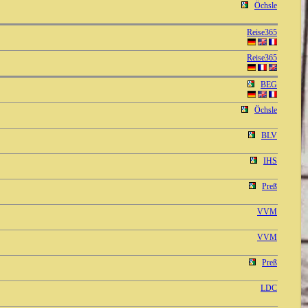
Öchsle
Reise365
Reise365
BEG
Öchsle
BLV
IHS
Preß
VVM
VVM
Preß
LDC