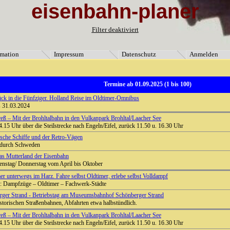
eisenbahn-planer
formation" [3]=> string(9) "Impressum" [5]=> string(11) "Datenschutz" [4]=> string(8) "Anmel
Filter deaktiviert
rmation
Impressum
Datenschutz
Anmelden
Termine ab 01.09.2025 (1 bis 100)
ück in die Fünfziger. Holland Reise im Oldtimer-Omnibus
s 31.03.2024
ß – Mit der Brohltalbahn in den Vulkanpark Brohltal/Laacher See
4.15 Uhr über die Steilstrecke nach Engeln/Eifel, zurück 11.50 u. 16.30 Uhr
ische Schiffe und der Retro-Vägen
r durch Schweden
as Mutterland der Eisenbahn
ienstag/ Donnerstag vom April bis Oktober
er unterwegs im Harz. Fahre selbst Oldtimer, erlebe selbst Volldampf
o: Dampfzüge – Oldtimer – Fachwerk-Städte
er Strand - Betriebstag am Museumsbahnhof Schönberger Strand
istorischen Straßenbahnen, Abfahrten etwa halbstündlich.
ß – Mit der Brohltalbahn in den Vulkanpark Brohltal/Laacher See
4.15 Uhr über die Steilstrecke nach Engeln/Eifel, zurück 11.50 u. 16.30 Uhr