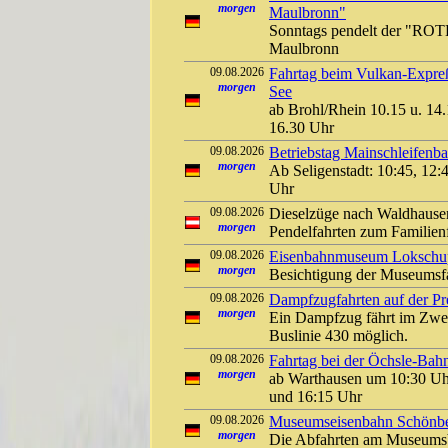
morgen
Maulbronn"
Sonntags pendelt der "ROT
Maulbronn
09.08.2026
Fahrtag beim Vulkan-Expreß
morgen
See
ab Brohl/Rhein 10.15 u. 14.
16.30 Uhr
09.08.2026
Betriebstag Mainschleifen
morgen
Ab Seligenstadt: 10:45, 12:
Uhr
09.08.2026
Dieselzüge nach Waldhause
morgen
Pendelfahrten zum Familien
09.08.2026
Eisenbahnmuseum Lokschuppe
morgen
Besichtigung der Museums
09.08.2026
Dampfzugfahrten auf der Pre
morgen
Ein Dampfzug fährt im Zwei
Buslinie 430 möglich.
09.08.2026
Fahrtag bei der Öchsle-Bah
morgen
ab Warthausen um 10:30 Uh
und 16:15 Uhr
09.08.2026
Museumseisenbahn Schönber
morgen
Die Abfahrten am Museumsb