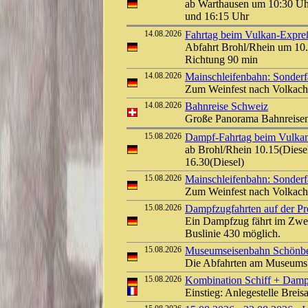
ab Warthausen um 10:30 Uh
und 16:15 Uhr
14.08.2026
Fahrtag beim Vulkan-Expreß 
Abfahrt Brohl/Rhein um 10.
Richtung 90 min
14.08.2026
Mainschleifenbahn: Sonderf
Zum Weinfest nach Volkach
14.08.2026
Bahnreise Schweiz
Große Panorama Bahnreis
15.08.2026
Dampf-Fahrtag beim Vulkan-
ab Brohl/Rhein 10.15(Diesel
16.30(Diesel)
15.08.2026
Mainschleifenbahn: Sonderf
Zum Weinfest nach Volkach
15.08.2026
Dampfzugfahrten auf der Pre
Ein Dampfzug fährt im Zwei
Buslinie 430 möglich.
15.08.2026
Museumseisenbahn Schönber
Die Abfahrten am Museumsb
15.08.2026
Kombination Schiff + Damp
Einstieg: Anlegestelle Bre