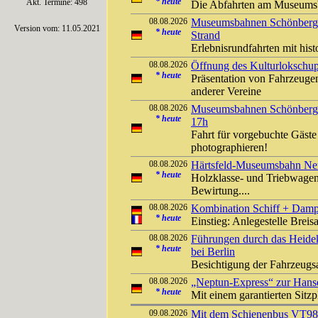
*
heute
Akt. Termine: 498
Die Abfahrten am Museumsb
08.08.2026
Museumsbahnen Schönberger
Version vom: 11.05.2021
*
heute
Strand
Erlebnisrundfahrten mit his
08.08.2026
Öffnung des Kulturlokschu
*
heute
Präsentation von Fahrzeuge
anderer Vereine
08.08.2026
Museumsbahnen Schönberger
*
heute
17h
Fahrt für vorgebuchte Gäst
photographieren!
08.08.2026
Härtsfeld-Museumsbahn Ner
*
heute
Holzklasse- und Triebwagen
Bewirtung....
08.08.2026
Kombination Schiff + Damp
*
heute
Einstieg: Anlegestelle Bre
08.08.2026
Führungen durch das Heide
*
heute
bei Berlin
Besichtigung der Fahrzeug
08.08.2026
„Neptun-Express“ zur Hans
*
heute
Mit einem garantierten Sitzp
09.08.2026
Mit dem Schienenbus VT9