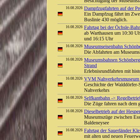
Besichtigung der Museums
16.08.2026
Dampfzugfahrten auf der Pre
Ein Dampfzug fährt im Zwei
Buslinie 430 möglich.
16.08.2026
Fahrtag bei der Öchsle-Bah
ab Warthausen um 10:30 Uh
und 16:15 Uhr
16.08.2026
Museumseisenbahn Schönber
Die Abfahrten am Museumsb
16.08.2026
Museumsbahnen Schönberger
Strand
Erlebnisrundfahrten mit his
16.08.2026
VVM Nahverkehrsmuseum Kl
Geschichte der Walddörfer
Nahverkehrs
16.08.2026
Selfkantbahn -> Regelbetrieb
Die Züge fahren nach dem g
16.08.2026
Dieselbetrieb auf der Hespe
Museumszüge zwischen Ess
Baldeneysee
16.08.2026
Fahrtag der Sauerländer Kle
mit alten und neuen Feuerw