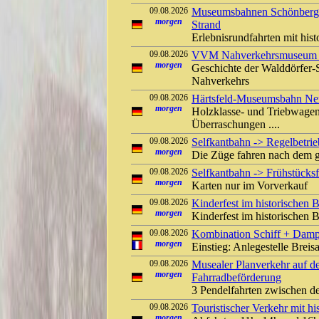
09.08.2026
Museumsbahnen Schönberger
morgen
Strand
Erlebnisrundfahrten mit his
09.08.2026
VVM Nahverkehrsmuseum Kl
morgen
Geschichte der Walddörfer
Nahverkehrs
09.08.2026
Härtsfeld-Museumsbahn Ner
morgen
Holzklasse- und Triebwagen
Überraschungen ....
09.08.2026
Selfkantbahn -> Regelbetrieb
morgen
Die Züge fahren nach dem g
09.08.2026
Selfkantbahn -> Frühstücksf
morgen
Karten nur im Vorverkauf
09.08.2026
Kinderfest im historischen
morgen
Kinderfest im historischen
09.08.2026
Kombination Schiff + Damp
morgen
Einstieg: Anlegestelle Bre
09.08.2026
Musealer Planverkehr auf d
morgen
Fahrradbeförderung
3 Pendelfahrten zwischen d
09.08.2026
Touristischer Verkehr mit 
morgen