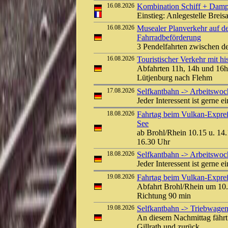
16.08.2026
Kombination Schiff + Damp
Einstieg: Anlegestelle Bre
16.08.2026
Musealer Planverkehr auf d
Fahrradbeförderung
3 Pendelfahrten zwischen d
16.08.2026
Touristischer Verkehr mit 
Abfahrten 11h, 14h und 16h
Lütjenburg nach Flehm
17.08.2026
Selfkantbahn -> Arbeitswo
Jeder Interessent ist gerne e
18.08.2026
Fahrtag beim Vulkan-Expreß
See
ab Brohl/Rhein 10.15 u. 14.
16.30 Uhr
18.08.2026
Selfkantbahn -> Arbeitswo
Jeder Interessent ist gerne e
19.08.2026
Fahrtag beim Vulkan-Expreß 
Abfahrt Brohl/Rhein um 10.
Richtung 90 min
19.08.2026
Selfkantbahn -> Triebwagen
An diesem Nachmittag fährt
Gillrath und zurück