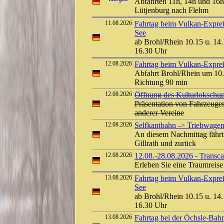
Abfahrten 11h, 14h und 16h
Lütjenburg nach Flehm
11.08.2026
Fahrtag beim Vulkan-Expreß
See
ab Brohl/Rhein 10.15 u. 14.
16.30 Uhr
12.08.2026
Fahrtag beim Vulkan-Expreß 
Abfahrt Brohl/Rhein um 10.
Richtung 90 min
12.08.2026
Öffnung des Kulturlokschu
Präsentation von Fahrzeuge
anderer Vereine
12.08.2026
Selfkantbahn -> Triebwagen
An diesem Nachmittag fährt
Gillrath und zurück
12.08.2026
12.08.-28.08.2026 - Transc
Erleben Sie eine Traumreis
13.08.2026
Fahrtag beim Vulkan-Expreß
See
ab Brohl/Rhein 10.15 u. 14.
16.30 Uhr
13.08.2026
Fahrtag bei der Öchsle-Bah