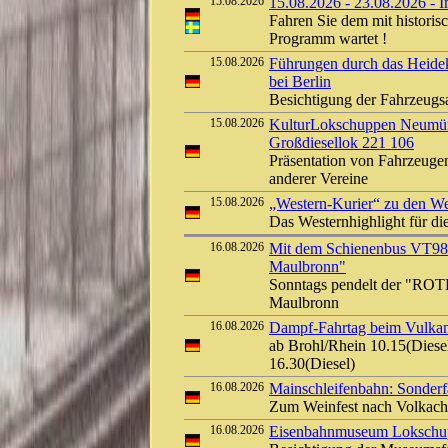
15.08.2026
15.08.2026 - 23.08.2026 - 
Fahren Sie dem mit histori
Programm wartet !
15.08.2026
Führungen durch das Heide
bei Berlin
Besichtigung der Fahrzeug
15.08.2026
KulturLokschuppen Neumüns
Großdiesellok 221 106
Präsentation von Fahrzeuge
anderer Vereine
15.08.2026
„Western-Kurier“ zu den We
Das Westernhighlight für d
16.08.2026
Mit dem Schienenbus VT9
Maulbronn"
Sonntags pendelt der "ROT
Maulbronn
16.08.2026
Dampf-Fahrtag beim Vulkan-
ab Brohl/Rhein 10.15(Diesel
16.30(Diesel)
16.08.2026
Mainschleifenbahn: Sonderf
Zum Weinfest nach Volkach
16.08.2026
Eisenbahnmuseum Lokschuppe