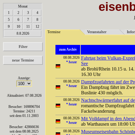
eisen
array(6) { [0]=> string(7) "Termine" [1]=> string(12) "Veranstalter" [2]=> string(11) "Inf
Monat
1
2
3
4
5
6
7
8
9
10
11
12
Termine
Veranstalter
Info
8.8.2026
Filter
zum Archiv
08.08.2026
Fahrtag beim Vulkan-Expreß
neue Termine
*
heute
See
ab Brohl/Rhein 10.15 u. 14.
16.30 Uhr
Anzeige:
08.08.2026
Dampfzugfahrten auf der Pre
*
heute
Ein Dampfzug fährt im Zwei
Buslinie 430 möglich.
Aktualisiert: 07.08.2026
08.08.2026
Nachtschwärmerfahrt auf der
*
heute
romantische Dampfzugfahrt 
Besucher: 169896704
Fackelwanderung
Termine: 24211
seit dem 01.11.2003
08.08.2026
Mit Volldampf in den Abend
*
heute
ab Warthausen um 18:00 U
Besucher: 42866636
08.08.2026
Museumseisenbahn Schönber
seit dem 08.08.2025