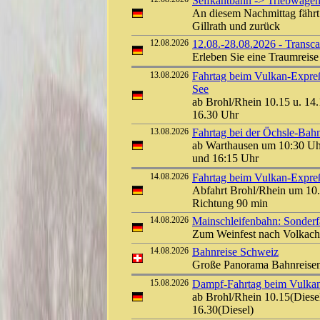
Selfkantbahn -> Triebwagen
An diesem Nachmittag fährt
Gillrath und zurück
12.08.2026
12.08.-28.08.2026 - Transc
Erleben Sie eine Traumreis
13.08.2026
Fahrtag beim Vulkan-Expreß
See
ab Brohl/Rhein 10.15 u. 14.
16.30 Uhr
13.08.2026
Fahrtag bei der Öchsle-Bah
ab Warthausen um 10:30 Uh
und 16:15 Uhr
14.08.2026
Fahrtag beim Vulkan-Expreß 
Abfahrt Brohl/Rhein um 10.
Richtung 90 min
14.08.2026
Mainschleifenbahn: Sonderf
Zum Weinfest nach Volkach
14.08.2026
Bahnreise Schweiz
Große Panorama Bahnreis
15.08.2026
Dampf-Fahrtag beim Vulkan-
ab Brohl/Rhein 10.15(Diesel
16.30(Diesel)