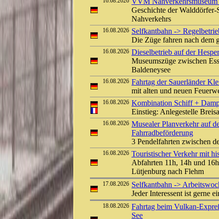
16.08.2026
VVM Nahverkehrsmuseum Kl
Geschichte der Walddörfer
Nahverkehrs
16.08.2026
Selfkantbahn -> Regelbetrieb
Die Züge fahren nach dem g
16.08.2026
Dieselbetrieb auf der Hespe
Museumszüge zwischen Ess
Baldeneysee
16.08.2026
Fahrtag der Sauerländer Kle
mit alten und neuen Feuerw
16.08.2026
Kombination Schiff + Damp
Einstieg: Anlegestelle Bre
16.08.2026
Musealer Planverkehr auf d
Fahrradbeförderung
3 Pendelfahrten zwischen d
16.08.2026
Touristischer Verkehr mit 
Abfahrten 11h, 14h und 16h
Lütjenburg nach Flehm
17.08.2026
Selfkantbahn -> Arbeitswo
Jeder Interessent ist gerne e
18.08.2026
Fahrtag beim Vulkan-Expreß
See