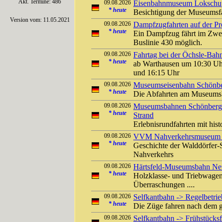
Akt. Termine: 486
09.08.2026
Eisenbahnmuseum Lokschuppe
*
heute
Besichtigung der Museums
Version vom: 11.05.2021
09.08.2026
Dampfzugfahrten auf der Pre
*
heute
Ein Dampfzug fährt im Zwei
Buslinie 430 möglich.
09.08.2026
Fahrtag bei der Öchsle-Bah
*
heute
ab Warthausen um 10:30 Uh
und 16:15 Uhr
09.08.2026
Museumseisenbahn Schönber
*
heute
Die Abfahrten am Museumsb
09.08.2026
Museumsbahnen Schönberger
*
heute
Strand
Erlebnisrundfahrten mit his
09.08.2026
VVM Nahverkehrsmuseum Kl
*
heute
Geschichte der Walddörfer
Nahverkehrs
09.08.2026
Härtsfeld-Museumsbahn Ner
*
heute
Holzklasse- und Triebwagen
Überraschungen ....
09.08.2026
Selfkantbahn -> Regelbetrieb
*
heute
Die Züge fahren nach dem g
09.08.2026
Selfkantbahn -> Frühstücksf