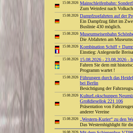
15.08.2026
Mainschleifenbahn: Sonderf
Zum Weinfest nach Volkach
15.08.2026
Dampfzugfahrten auf der Pre
Ein Dampfzug fährt im Zwei
Buslinie 430 möglich.
15.08.2026
Museumseisenbahn Schönber
Die Abfahrten am Museumsb
15.08.2026
Kombination Schiff + Damp
Einstieg: Anlegestelle Bre
15.08.2026
15.08.2026 - 23.08.2026 - 
Fahren Sie dem mit histori
Programm wartet !
15.08.2026
Führungen durch das Heide
bei Berlin
Besichtigung der Fahrzeug
15.08.2026
KulturLokschuppen Neumüns
Großdiesellok 221 106
Präsentation von Fahrzeuge
anderer Vereine
15.08.2026
„Western-Kurier“ zu den We
Das Westernhighlight für d
16.08.2026
Mit dem Schienenbus VT9