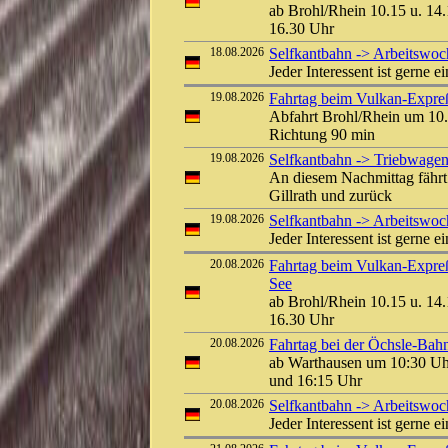
ab Brohl/Rhein 10.15 u. 14.
16.30 Uhr
18.08.2026
Selfkantbahn -> Arbeitswo
Jeder Interessent ist gerne e
19.08.2026
Fahrtag beim Vulkan-Expreß 
Abfahrt Brohl/Rhein um 10.
Richtung 90 min
19.08.2026
Selfkantbahn -> Triebwagen
An diesem Nachmittag fährt
Gillrath und zurück
19.08.2026
Selfkantbahn -> Arbeitswo
Jeder Interessent ist gerne e
20.08.2026
Fahrtag beim Vulkan-Expreß
See
ab Brohl/Rhein 10.15 u. 14.
16.30 Uhr
20.08.2026
Fahrtag bei der Öchsle-Bah
ab Warthausen um 10:30 Uh
und 16:15 Uhr
20.08.2026
Selfkantbahn -> Arbeitswo
Jeder Interessent ist gerne e