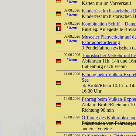
*
heute
Karten nur im Vorverkauf
09.08.2026
Kinderfest im historischen
*
heute
Kinderfest im historischen
09.08.2026
Kombination Schiff + Damp
*
heute
Einstieg: Anlegestelle Bre
09.08.2026
Musealer Planverkehr auf d
*
heute
Fahrradbeförderung
3 Pendelfahrten zwischen d
09.08.2026
Touristischer Verkehr mit 
*
heute
Abfahrten 11h, 14h und 16h
Lütjenburg nach Flehm
11.08.2026
Fahrtag beim Vulkan-Expreß
See
ab Brohl/Rhein 10.15 u. 14.
16.30 Uhr
12.08.2026
Fahrtag beim Vulkan-Expreß 
Abfahrt Brohl/Rhein um 10.
Richtung 90 min
12.08.2026
Öffnung des Kulturlokschu
Präsentation von Fahrzeuge
anderer Vereine
12.08.2026