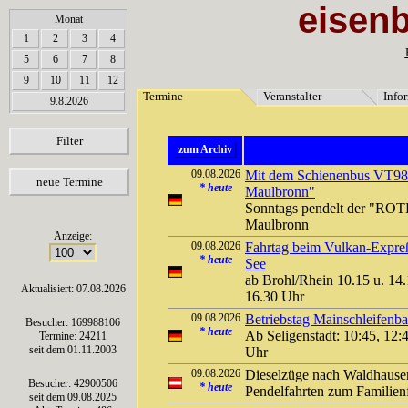
eisen
array(6) { [0]=> string(7) "Termine" [1]=> string(12) "Veranstalter" [2]=> string(11) "Inf
Monat
1
2
3
4
5
6
7
8
9
10
11
12
Termine
Veranstalter
Info
9.8.2026
Filter
zum Archiv
09.08.2026
Mit dem Schienenbus VT9
neue Termine
*
heute
Maulbronn"
Sonntags pendelt der "ROT
Maulbronn
Anzeige:
09.08.2026
Fahrtag beim Vulkan-Expreß
*
heute
See
ab Brohl/Rhein 10.15 u. 14.
Aktualisiert: 07.08.2026
16.30 Uhr
09.08.2026
Betriebstag Mainschleifen
Besucher: 169988106
*
heute
Ab Seligenstadt: 10:45, 12:
Termine: 24211
seit dem 01.11.2003
Uhr
09.08.2026
Dieselzüge nach Waldhause
Besucher: 42900506
*
heute
Pendelfahrten zum Familien
seit dem 09.08.2025