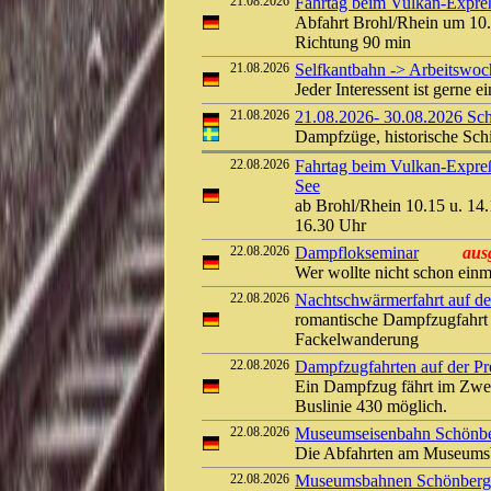
21.08.2026
Fahrtag beim Vulkan-Expreß 
Abfahrt Brohl/Rhein um 10.
Richtung 90 min
21.08.2026
Selfkantbahn -> Arbeitswo
Jeder Interessent ist gerne e
21.08.2026
21.08.2026- 30.08.2026 Sch
Dampfzüge, historische Sch
22.08.2026
Fahrtag beim Vulkan-Expreß
See
ab Brohl/Rhein 10.15 u. 14.
16.30 Uhr
22.08.2026
Dampflokseminar
aus
Wer wollte nicht schon ei
22.08.2026
Nachtschwärmerfahrt auf der
romantische Dampfzugfahrt 
Fackelwanderung
22.08.2026
Dampfzugfahrten auf der Pre
Ein Dampfzug fährt im Zwei
Buslinie 430 möglich.
22.08.2026
Museumseisenbahn Schönber
Die Abfahrten am Museumsb
22.08.2026
Museumsbahnen Schönberger