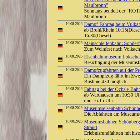
Maulbronn"
Sonntags pendelt der "ROT
Maulbronn
16.08.2026
Dampf-Fahrtag beim Vulkan-
ab Brohl/Rhein 10.15(Diesel
16.30(Diesel)
16.08.2026
Mainschleifenbahn: Sonderf
Zum Weinfest nach Volkach
16.08.2026
Eisenbahnmuseum Lokschuppe
Besichtigung der Museums
16.08.2026
Dampfzugfahrten auf der Pre
Ein Dampfzug fährt im Zwei
Buslinie 430 möglich.
16.08.2026
Fahrtag bei der Öchsle-Bah
ab Warthausen um 10:30 Uh
und 16:15 Uhr
16.08.2026
Museumseisenbahn Schönber
Die Abfahrten am Museumsb
16.08.2026
Museumsbahnen Schönberger
Strand
Erlebnisrundfahrten mit his