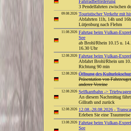
Fahrradbeförderung
3 Pendelfahrten zwischen d
09.08.2026
Touristischer Verkehr mit 
Abfahrten 11h, 14h und 16h
Lütjenburg nach Flehm
11.08.2026
Fahrtag beim Vulkan-Expreß
See
ab Brohl/Rhein 10.15 u. 14.
16.30 Uhr
12.08.2026
Fahrtag beim Vulkan-Expreß 
Abfahrt Brohl/Rhein um 10.
Richtung 90 min
12.08.2026
Öffnung des Kulturlokschu
Präsentation von Fahrzeuge
anderer Vereine
12.08.2026
Selfkantbahn -> Triebwagen
An diesem Nachmittag fährt
Gillrath und zurück
12.08.2026
12.08.-28.08.2026 - Transc
Erleben Sie eine Traumreis
13.08.2026
Fahrtag beim Vulkan-Expreß
See