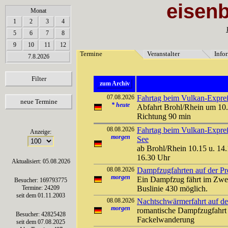
eisen
array(6) { [0]=> string(7) "Termine" [1]=> string(12) "Veranstalter" [2]=> string(11) "Inf
Monat
1
2
3
4
5
6
7
8
9
10
11
12
Termine
Veranstalter
Info
7.8.2026
Filter
zum Archiv
07.08.2026
Fahrtag beim Vulkan-Expreß 
neue Termine
*
heute
Abfahrt Brohl/Rhein um 10.
Richtung 90 min
08.08.2026
Fahrtag beim Vulkan-Expreß
Anzeige:
morgen
See
ab Brohl/Rhein 10.15 u. 14.
16.30 Uhr
Aktualisiert: 05.08.2026
08.08.2026
Dampfzugfahrten auf der Pre
morgen
Ein Dampfzug fährt im Zwei
Besucher: 169793775
Termine: 24209
Buslinie 430 möglich.
seit dem 01.11.2003
08.08.2026
Nachtschwärmerfahrt auf der
morgen
romantische Dampfzugfahrt 
Besucher: 42825428
Fackelwanderung
seit dem 07.08.2025