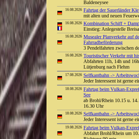
Baldeneysee
16.08.2026
Fahrtag der Sauerländer Kle
mit alten und neuen Feuerw
16.08.2026
Kombination Schiff + Damp
Einstieg: Anlegestelle Bre
16.08.2026
Musealer Planverkehr auf d
Fahrradbeförderung
3 Pendelfahrten zwischen d
16.08.2026
Touristischer Verkehr mit 
Abfahrten 11h, 14h und 16h
Lütjenburg nach Flehm
17.08.2026
Selfkantbahn -> Arbeitswo
Jeder Interessent ist gerne e
18.08.2026
Fahrtag beim Vulkan-Expreß
See
ab Brohl/Rhein 10.15 u. 14.
16.30 Uhr
18.08.2026
Selfkantbahn -> Arbeitswo
Jeder Interessent ist gerne e
19.08.2026
Fahrtag beim Vulkan-Expreß 
Abfahrt Brohl/Rhein um 10.
Richtung 90 min