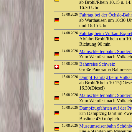
ab Brohl/Rhein 10.15 u. 14.
16.30 Uhr
13.08.2026
Fahrtag bei der Öchsle-Bah
ab Warthausen um 10:30 Uh
und 16:15 Uhr
14.08.2026
Fahrtag beim Vulkan-Expreß 
Abfahrt Brohl/Rhein um 10.
Richtung 90 min
14.08.2026
Mainschleifenbahn: Sonderf
Zum Weinfest nach Volkach
14.08.2026
Bahnreise Schweiz
Große Panorama Bahnreis
15.08.2026
Dampf-Fahrtag beim Vulkan-
ab Brohl/Rhein 10.15(Diesel
16.30(Diesel)
15.08.2026
Mainschleifenbahn: Sonderf
Zum Weinfest nach Volkach
15.08.2026
Dampfzugfahrten auf der Pre
Ein Dampfzug fährt im Zwei
Buslinie 430 möglich.
15.08.2026
Museumseisenbahn Schönber
Die Abfahrten am Museumsb