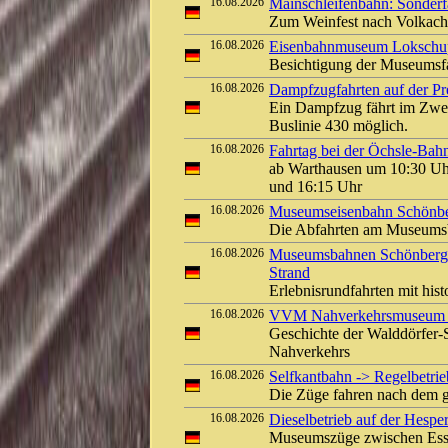
16.08.2026
Mainschleifenbahn: Sonderf
Zum Weinfest nach Volkach
16.08.2026
Eisenbahnmuseum Lokschuppe
Besichtigung der Museums
16.08.2026
Dampfzugfahrten auf der Pre
Ein Dampfzug fährt im Zwei
Buslinie 430 möglich.
16.08.2026
Fahrtag bei der Öchsle-Bah
ab Warthausen um 10:30 Uh
und 16:15 Uhr
16.08.2026
Museumseisenbahn Schönber
Die Abfahrten am Museumsb
16.08.2026
Museumsbahnen Schönberger
Strand
Erlebnisrundfahrten mit his
16.08.2026
VVM Nahverkehrsmuseum Kl
Geschichte der Walddörfer
Nahverkehrs
16.08.2026
Selfkantbahn -> Regelbetrieb
Die Züge fahren nach dem g
16.08.2026
Dieselbetrieb auf der Hespe
Museumszüge zwischen Ess