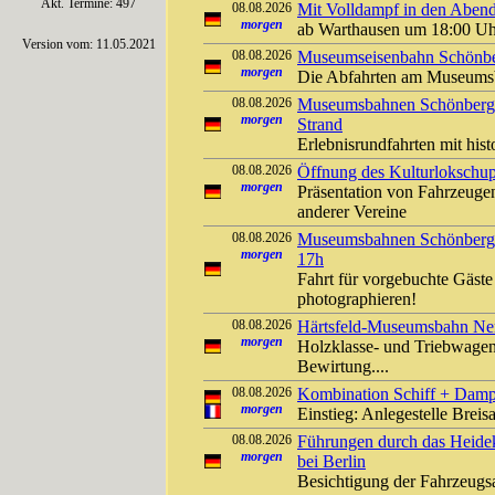
Akt. Termine: 497
08.08.2026
Mit Volldampf in den Abend
morgen
ab Warthausen um 18:00 U
Version vom: 11.05.2021
08.08.2026
Museumseisenbahn Schönber
morgen
Die Abfahrten am Museumsb
08.08.2026
Museumsbahnen Schönberger
morgen
Strand
Erlebnisrundfahrten mit his
08.08.2026
Öffnung des Kulturlokschu
morgen
Präsentation von Fahrzeuge
anderer Vereine
08.08.2026
Museumsbahnen Schönberger
morgen
17h
Fahrt für vorgebuchte Gäst
photographieren!
08.08.2026
Härtsfeld-Museumsbahn Ner
morgen
Holzklasse- und Triebwagen
Bewirtung....
08.08.2026
Kombination Schiff + Damp
morgen
Einstieg: Anlegestelle Bre
08.08.2026
Führungen durch das Heide
morgen
bei Berlin
Besichtigung der Fahrzeug