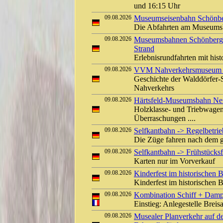
und 16:15 Uhr
09.08.2026
Museumseisenbahn Schönber
Die Abfahrten am Museumsb
09.08.2026
Museumsbahnen Schönberger
Strand
Erlebnisrundfahrten mit his
09.08.2026
VVM Nahverkehrsmuseum Kl
Geschichte der Walddörfer
Nahverkehrs
09.08.2026
Härtsfeld-Museumsbahn Ner
Holzklasse- und Triebwagen
Überraschungen ....
09.08.2026
Selfkantbahn -> Regelbetrieb
Die Züge fahren nach dem g
09.08.2026
Selfkantbahn -> Frühstücksf
Karten nur im Vorverkauf
09.08.2026
Kinderfest im historischen
Kinderfest im historischen
09.08.2026
Kombination Schiff + Damp
Einstieg: Anlegestelle Bre
09.08.2026
Musealer Planverkehr auf d