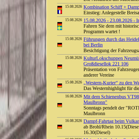
15.08.2026
Kombination Schiff + Damp
Einstieg: Anlegestelle Bre
15.08.2026
15.08.2026 - 23.08.2026 - 
Fahren Sie dem mit histori
Programm wartet !
15.08.2026
Führungen durch das Heide
bei Berlin
Besichtigung der Fahrzeug
15.08.2026
KulturLokschuppen Neumüns
Großdiesellok 221 106
Präsentation von Fahrzeuge
anderer Vereine
15.08.2026
„Western-Kurier“ zu den We
Das Westernhighlight für d
16.08.2026
Mit dem Schienenbus VT9
Maulbronn"
Sonntags pendelt der "ROT
Maulbronn
16.08.2026
Dampf-Fahrtag beim Vulkan-
ab Brohl/Rhein 10.15(Diesel
16.30(Diesel)