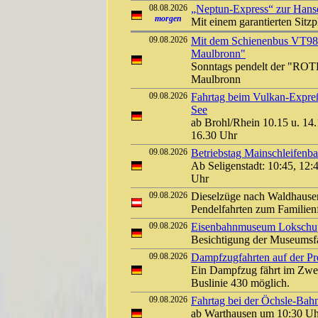
08.08.2026
„Neptun-Express“ zur Hans
morgen
Mit einem garantierten Sitzp
09.08.2026
Mit dem Schienenbus VT9
Maulbronn"
Sonntags pendelt der "ROT
Maulbronn
09.08.2026
Fahrtag beim Vulkan-Expreß
See
ab Brohl/Rhein 10.15 u. 14.
16.30 Uhr
09.08.2026
Betriebstag Mainschleifen
Ab Seligenstadt: 10:45, 12:
Uhr
09.08.2026
Dieselzüge nach Waldhause
Pendelfahrten zum Familien
09.08.2026
Eisenbahnmuseum Lokschuppe
Besichtigung der Museums
09.08.2026
Dampfzugfahrten auf der Pre
Ein Dampfzug fährt im Zwei
Buslinie 430 möglich.
09.08.2026
Fahrtag bei der Öchsle-Bah
ab Warthausen um 10:30 Uh